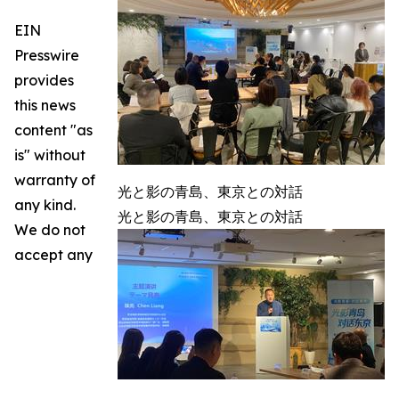
EIN
Presswire
provides
this news
content "as
is" without
warranty of
光と影の青島、東京との対話
any kind.
光と影の青島、東京との対話
We do not
accept any