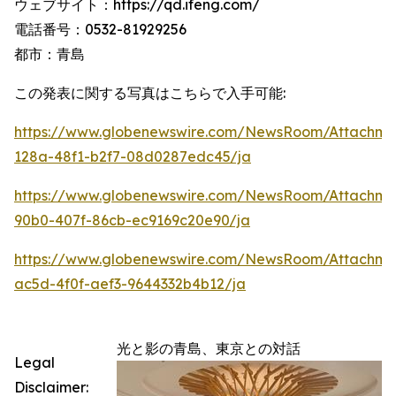
ウェブサイト：https://qd.ifeng.com/
電話番号：0532-81929256
都市：青島
この発表に関する写真はこちらで入手可能:
https://www.globenewswire.com/NewsRoom/Attachme
128a-48f1-b2f7-08d0287edc45/ja
https://www.globenewswire.com/NewsRoom/Attachme
90b0-407f-86cb-ec9169c20e90/ja
https://www.globenewswire.com/NewsRoom/Attachm
ac5d-4f0f-aef3-9644332b4b12/ja
光と影の青島、東京との対話
Legal
Disclaimer: