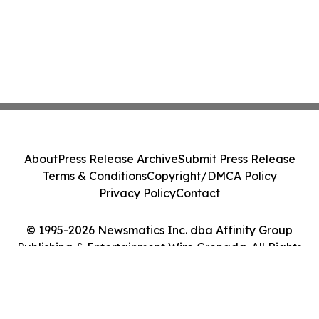
About
Press Release Archive
Submit Press Release
Terms & Conditions
Copyright/DMCA Policy
Privacy Policy
Contact
© 1995-2026 Newsmatics Inc. dba Affinity Group
Publishing & Entertainment Wire Grenada. All Rights
Reserved.
Cookie Settings / Your Privacy Choices