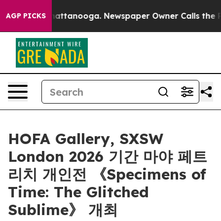
haos in Chattanooga. Newspaper Owner Calls the Peop
AGP PICKS
HOFA Gallery, SXSW
London 2026 기간 마야 페트
리치 개인전 《Specimens of
Time: The Glitched
Sublime》 개최