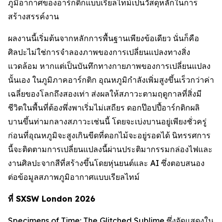
ภูมิอากาศของอาร์กติกแบบเรียลไทม์เป็นวัสดุหลักในการ
สร้างสรรค์งาน
ผลงานนี้เริ่มต้นจากหลักการพื้นฐานเพียงข้อเดียว นั่นก็คือ
ศิลปะไม่ใช่การจำลองภาพของการเปลี่ยนแปลงทางสิ่ง
แวดล้อม หากแต่เป็นบันทึกทางกายภาพของการเปลี่ยนแปลง
นั้นเอง ในภูมิภาคอาร์กติก อุณหภูมิกำลังเพิ่มสูงขึ้นเร็วกว่าค่า
เฉลี่ยของโลกถึงสองเท่า ส่งผลให้สภาวะตามฤดูกาลที่สิ่งมี
ชีวิตในพื้นที่ต้องพึ่งพาเริ่มไม่เสถียร ดอกป๊อปปี้อาร์กติกผลิ
บานขึ้นท่ามกลางสภาวะเช่นนี้ โดยจะเบ่งบานอยู่เพียงชั่วครู่
ก่อนที่อุณหภูมิจะสูงเกินขีดที่ดอกไม้จะอยู่รอดได้ นิทรรศการ
นี้จะติดตามการเปลี่ยนแปลงนี้ผ่านประติมากรรมกล่องไฟและ
งานศิลปะจากสีที่สร้างขึ้นโดยหุ่นยนต์และ AI ซึ่งตอบสนอง
ต่อข้อมูลสภาพภูมิอากาศแบบเรียลไทม์
ที่ SXSW London 2026
Specimens of Time: The Glitched Sublime
ซึ่งจัดแสดงใน